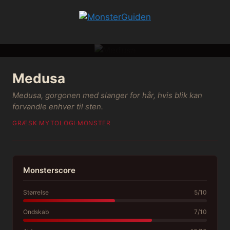
Hop
til
indhold
Medusa
Medusa, gorgonen med slanger for hår, hvis blik kan
forvandle enhver til sten.
GRÆSK MYTOLOGI
·
MONSTER
Monsterscore
Størrelse
5/10
Ondskab
7/10