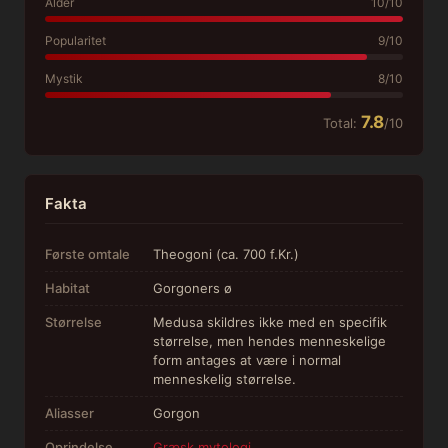
Alder
10/10
Popularitet
9/10
Mystik
8/10
7.8
Total:
/10
Fakta
Første omtale
Theogoni (ca. 700 f.Kr.)
Habitat
Gorgoners ø
Størrelse
Medusa skildres ikke med en specifik
størrelse, men hendes menneskelige
form antages at være i normal
menneskelig størrelse.
Aliasser
Gorgon
Oprindelse
Græsk mytologi